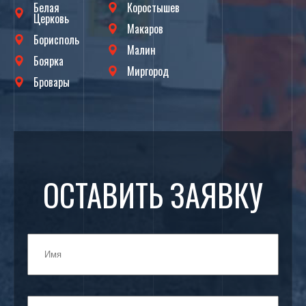
Белая
Коростышев
Церковь
Макаров
Борисполь
Малин
Боярка
Миргород
Бровары
ОСТАВИТЬ ЗАЯВКУ