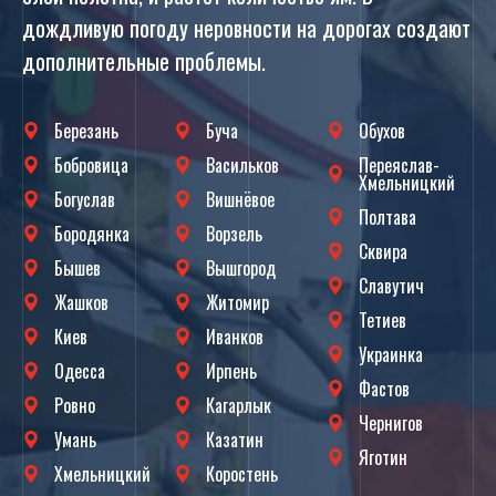
дождливую погоду неровности на дорогах создают
дополнительные проблемы.
Березань
Буча
Обухов
Бобровица
Васильков
Переяслав-
Хмельницкий
Богуслав
Вишнёвое
Полтава
Бородянка
Ворзель
Сквира
Бышев
Вышгород
Славутич
Жашков
Житомир
Тетиев
Киев
Иванков
Украинка
Одесса
Ирпень
Фастов
Ровно
Кагарлык
Чернигов
Умань
Казатин
Яготин
Хмельницкий
Коростень